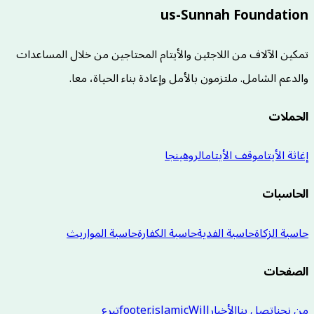
us-Sunnah Foundation
تمكين الآلاف من اللاجئين والأيتام المحتاجين من خلال المساعدات
والدعم الشامل. ملتزمون بالأمل وإعادة بناء الحياة، معا.
الحملات
إغاثة الأيتام
وقف الأيتام
الروهينجا
الحاسبات
حاسبة الزكاة
حاسبة الفدية
حاسبة الكفارة
حاسبة المواريث
الصفحات
من نحن
اتصل بنا
الأخبار
footer.islamicWill
تبرع